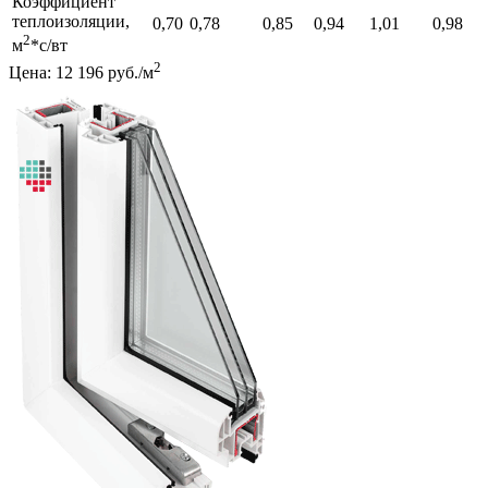
Коэффициент
теплоизоляции,
0,70
0,78
0,85
0,94
1,01
0,98
2
м
*с/вт
2
Цена: 12 196 руб./м