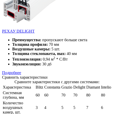
РЕХАУ DELIGHT
Преимущества:
пропускают больше света
Толщина профиля:
70 мм
Воздушные камеры:
5 шт.
Толщина стеклопакета, max:
40 мм
2
Теплоизоляция:
0,94 м
* С/Вт
Звукоизоляция:
30 дб
Подробнее
Сравнить характеристики
Сравните характеристики с другими системами:
Характеристика
Blitz
Constanta
Grazio
Delight
Diamant
Intelio
Системная
60
60
70
70
80
80
глубина, мм
Количество
воздушных
3
4
5
5
7
6
камер, шт.