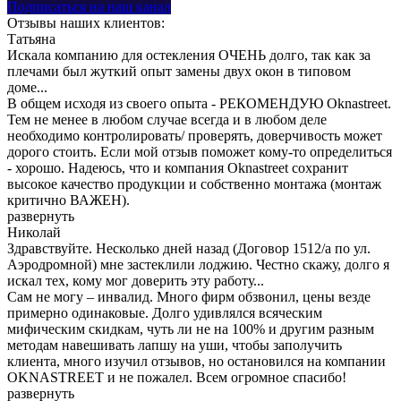
Подписаться на наш канал
Отзывы наших клиентов:
Татьяна
Искала компанию для остекления ОЧЕНЬ долго, так как за
плечами был жуткий опыт замены двух окон в типовом
доме...
В общем исходя из своего опыта - РЕКОМЕНДУЮ Oknastreet.
Тем не менее в любом случае всегда и в любом деле
необходимо контролировать/ проверять, доверчивость может
дорого стоить. Если мой отзыв поможет кому-то определиться
- хорошо. Надеюсь, что и компания Oknastreet сохранит
высокое качество продукции и собственно монтажа (монтаж
критично ВАЖЕН).
развернуть
Николай
Здравствуйте. Несколько дней назад (Договор 1512/а по ул.
Аэродромной) мне застеклили лоджию. Честно скажу, долго я
искал тех, кому мог доверить эту работу...
Сам не могу – инвалид. Много фирм обзвонил, цены везде
примерно одинаковые. Долго удивлялся всяческим
мифическим скидкам, чуть ли не на 100% и другим разным
методам навешивать лапшу на уши, чтобы заполучить
клиента, много изучил отзывов, но остановился на компании
OKNASTREET и не пожалел. Всем огромное спасибо!
развернуть