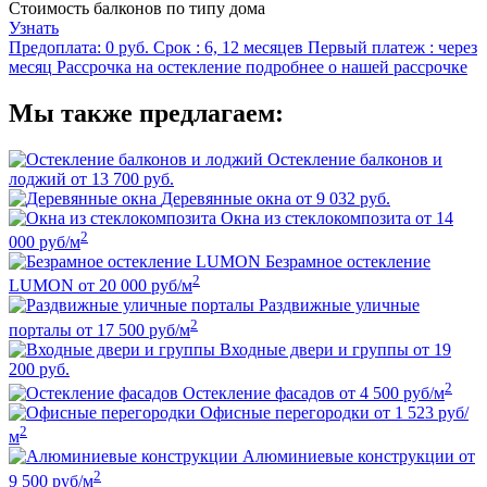
Стоимость балконов по типу дома
Узнать
Предоплата:
0 руб.
Срок :
6, 12 месяцев
Первый платеж :
через
месяц
Рассрочка на остекление
подробнее о нашей рассрочке
Мы также предлагаем:
Остекление балконов и
лоджий
от 13 700 руб.
Деревянные окна
от 9 032 руб.
Окна из стеклокомпозита
от 14
2
000 руб/м
Безрамное остекление
2
LUMON
от 20 000 руб/м
Раздвижные уличные
2
порталы
от 17 500 руб/м
Входные двери и группы
от 19
200 руб.
2
Остекление фасадов
от 4 500 руб/м
Офисные перегородки
от 1 523 руб/
2
м
Алюминиевые конструкции
от
2
9 500 руб/м