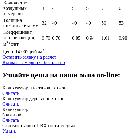
Количество
воздушных
3
4
5
5
7
6
камер, шт.
Толщина
32
40
40
40
50
53
стеклопакета, мм
Коэффициент
теплоизоляции,
0,70
0,78
0,85
0,94
1,01
0,98
2
м
*с/вт
2
Цена: 14 002 руб./м
Оставить заявку на расчет
Вызвать замерщика бесплатно
Узнайте цены на наши окна on-line:
Калькулятор пластиковых окон
Считать
Калькулятор деревянных окон
Считать
Калькулятор
балконов
Считать
Стоимость окон ПВХ по типу дома
Узнать