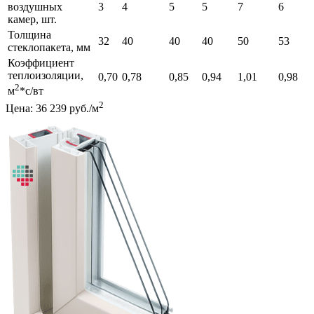
воздушных
3
4
5
5
7
6
камер, шт.
Толщина
32
40
40
40
50
53
стеклопакета, мм
Коэффициент
теплоизоляции,
0,70
0,78
0,85
0,94
1,01
0,98
2
м
*с/вт
2
Цена: 36 239 руб./м