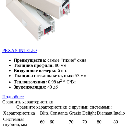
РЕХАУ INTELIO
Преимущества:
самые “тихие” окна
Толщина профиля:
80 мм
Воздушные камеры:
6 шт.
Толщина стеклопакета, max:
53 мм
2
Теплоизоляция:
0,98 м
* С/Вт
Звукоизоляция:
40 дб
Подробнее
Сравнить характеристики
Сравните характеристики с другими системами:
Характеристика
Blitz
Constanta
Grazio
Delight
Diamant
Intelio
Системная
60
60
70
70
80
80
глубина, мм