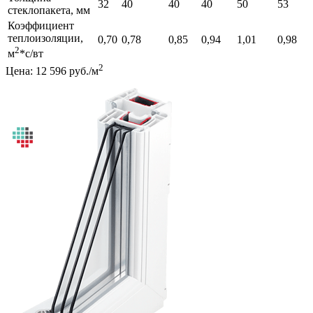
32
40
40
40
50
53
стеклопакета, мм
Коэффициент
теплоизоляции,
0,70
0,78
0,85
0,94
1,01
0,98
2
м
*с/вт
2
Цена: 12 596 руб./м