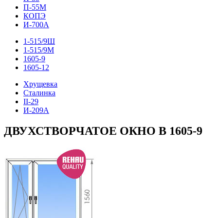
П-55М
КОПЭ
И-700А
1-515/9Ш
1-515/9М
1605-9
1605-12
Хрущевка
Сталинка
II-29
И-209А
ДВУХСТВОРЧАТОЕ ОКНО В 1605-9