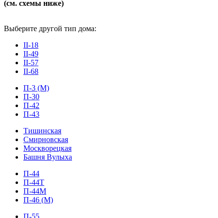
(см. схемы ниже)
Выберите другой тип дома:
II-18
II-49
II-57
II-68
П-3 (М)
П-30
П-42
П-43
Тишинская
Смирновская
Москворецкая
Башня Вулыха
П-44
П-44Т
П-44М
П-46 (М)
П-55