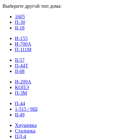
Выберите другой тип дома:
1605
П-30
II-18
И-155
И-700А
П-111М
II-57
П-44Т
II-68
И-209А
КОПЭ
П-3М
П-44
1-515 / 9Ш
II-49
Хрущевка
Сталинка
ПД-4