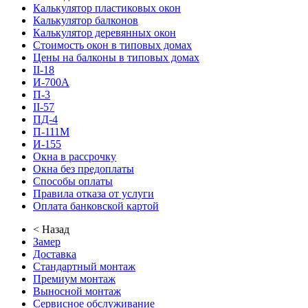
Калькулятор пластиковых окон
Калькулятор балконов
Калькулятор деревянных окон
Стоимость окон в типовых домах
Цены на балконы в типовых домах
II-18
И-700А
П-3
II-57
ПД-4
П-111М
И-155
Окна в рассрочку
Окна без предоплаты
Способы оплаты
Правила отказа от услуги
Оплата банковской картой
< Назад
Замер
Доставка
Стандартный монтаж
Премиум монтаж
Выносной монтаж
Сервисное обслуживание