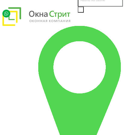
Продукция
Услуги
Цены
Наши работы
О компании
Акции, скидки
Контакты
Калькулятор
пластиковых окон
Рассчитать
Калькулятор
деревянных окон
Рассчитать