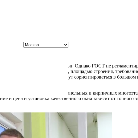
ры
пластиковых и деревянных окон. Однако ГОСТ не регламентир
тствии с назначением помещений, площадью строения, требован
 в Москве, которые легко помогут сориентироваться в большом
часто встречаются в типовых панельных и кирпичных многоэтажк
ние и цена и установка качественного окна зависит от точного 