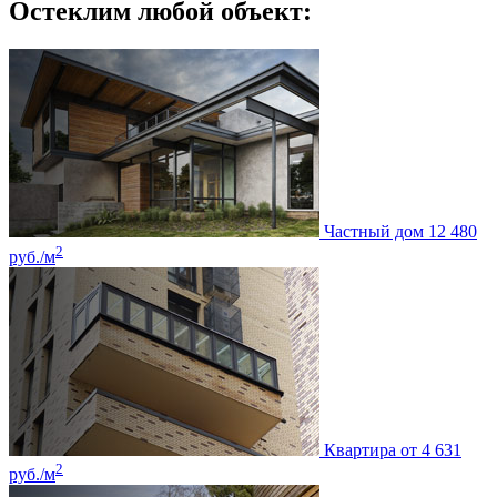
Остеклим любой объект:
Частный дом
12 480
2
руб./м
Квартира
от 4 631
2
руб./м