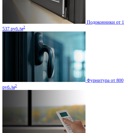
Подоконники
от 1
2
537 руб./м
Фурнитура
от 800
2
руб./м