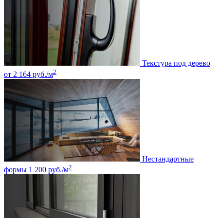
Текстура под дерево
2
от 2 164 руб./м
Нестандартные
2
формы
1 200 руб./м